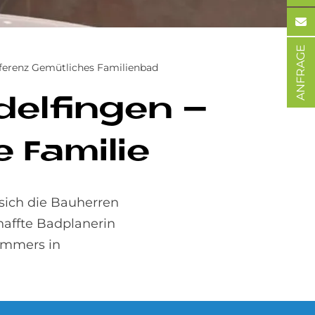
ANFRAGE
ferenz Gemütliches Familienbad
­del­fin­gen –
 Fa­mi­lie
sich die Bauherren
affte Badplanerin
immers in