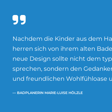
Nach­dem die Kin­der aus dem Hau
her­ren sich von ih­rem al­ten Ba­d
neue De­sign soll­te nicht dem ty­p
spre­chen, son­dern den Ge­dan­ken
und freund­li­chen Wohl­fühlo­a­se un
— BAD­PLA­NE­RIN MA­RIE-LUI­SE HÖLZ­LE