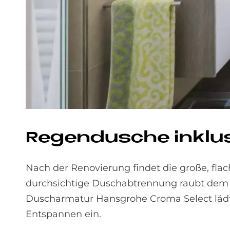
Re­gen­du­sche in­klu­s
Nach der Renovierung findet die große, fla
durchsichtige Duschabtrennung raubt dem Ba
Duscharmatur Hansgrohe Croma Select läd
Entspannen ein.