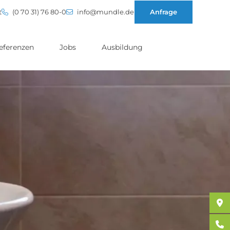
t
(0 70 31) 76 80-0
info@mundle.de
Anfrage
eferenzen
Jobs
Ausbildung