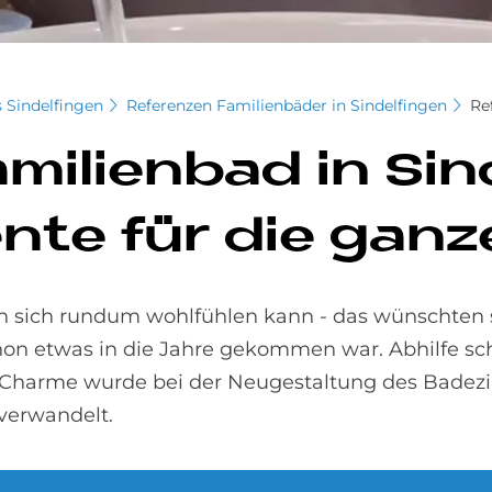
 Sindelfingen
Referenzen Familienbäder in Sindelfingen
Re
­mi­li­en­bad in Sin
n­te für die gan­ze
n sich rundum wohlfühlen kann - das wünschten 
on etwas in die Jahre gekommen war. Abhilfe sch
us-Charme wurde bei der Neugestaltung des Badez
verwandelt.