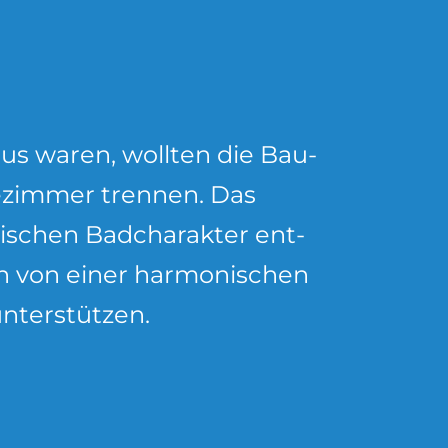
s wa­ren, woll­ten die Bau­
e­zim­mer tren­nen. Das
i­schen Bad­cha­rak­ter ent­
 von ei­ner har­mo­ni­schen
­ter­stüt­zen.