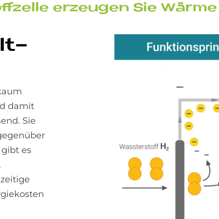
off­zel­le er­zeu­gen Sie Wär­
lt­
 kaum
nd damit
end. Sie
 gegenüber
gibt es
.
zeitige
rgiekosten