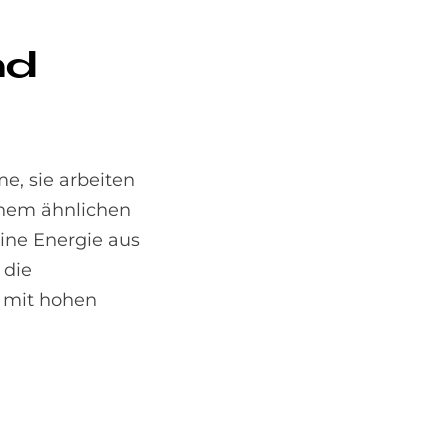
nd
e, sie arbeiten
inem ähnlichen
eine Energie aus
 die
e mit hohen