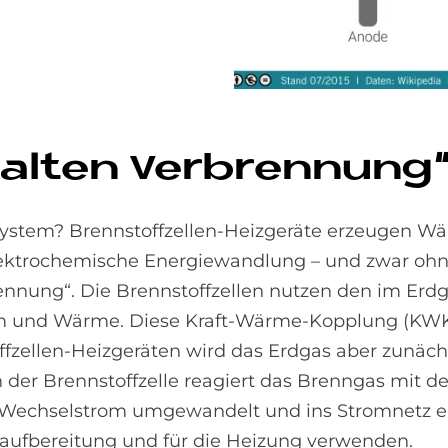
kal­ten Ver­bren­nung
n-System? Brennstoffzellen-Heizgeräte erzeugen 
lektrochemische Energiewandlung – und zwar oh
ennung“. Die Brennstoffzellen nutzen den im Erd
om und Wärme. Diese Kraft-Wärme-Kopplung (KWK)
ffzellen-Heizgeräten wird das Erdgas aber zunäch
 der Brennstoffzelle reagiert das Brenngas mit d
 zu Wechselstrom umgewandelt und ins Stromnetz e
aufbereitung und für die Heizung verwenden.