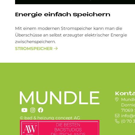
Energie einfach speichern
Mit einem modernen Stromspeicher kann man die
Überschüsse an selbst erzeugter elektrischer Energie
zwischenspeichern.
STROMSPEICHER
Kont
Mund
Dornie
71069 
info@
© bad & heizung concept AG
(0 70 
Bild