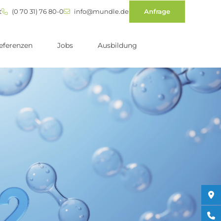
t
(0 70 31) 76 80-0
info@mundle.de
Anfrage
eferenzen
Jobs
Ausbildung