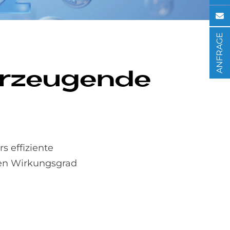
ANFRAGE
erzeu­gen­de
s effiziente
nen Wirkungsgrad