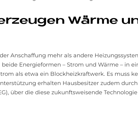
n er­zeu­gen Wär­me u
 der Anschaffung mehr als andere Heizungssystem
sie beide Energieformen – Strom und Wärme – in e
Strom als etwa ein Blockheizkraftwerk. Es muss k
nterstützung erhalten Hausbesitzer zudem durch
EG), über die diese zukunftsweisende Technologi