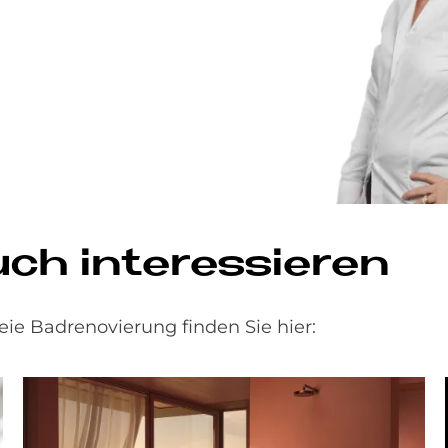
h in­ter­es­sie­ren
ie Badrenovierung finden Sie hier: