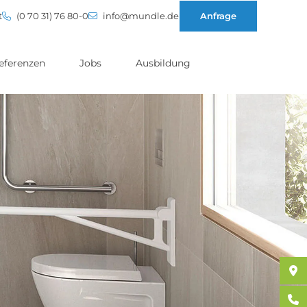
t
(0 70 31) 76 80-0
info@mundle.de
Anfrage
eferenzen
Jobs
Ausbildung