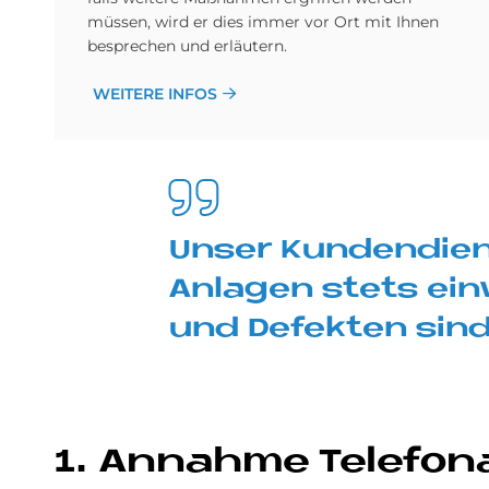
müssen, wird er dies immer vor Ort mit Ihnen
besprechen und erläutern.
WEITERE INFOS
Un­ser Kun­den­dien
An­la­gen stets ein­
und De­fek­ten sind
1. An­nah­me Te­le­fon­