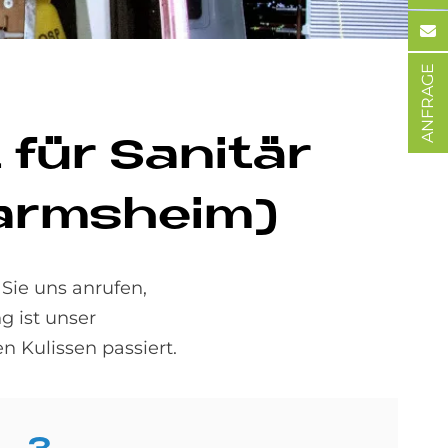
ANFRAGE
für Sa­ni­tär
(Darmsheim)
Sie uns anrufen,
g ist unser
n Kulissen passiert.