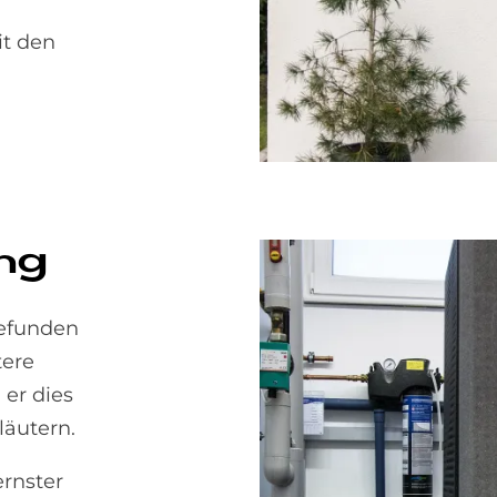
it den
ung
gefunden
tere
er dies
läutern.
ernster