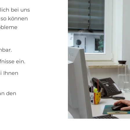
lich bei uns
r so können
robleme
hbar.
nisse ein.
i Ihnen
 an den