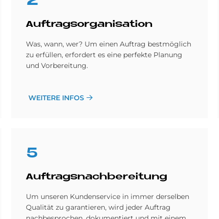
2
Auf­trags­or­ga­ni­sa­ti­on
Was, wann, wer? Um einen Auftrag bestmöglich
zu erfüllen, erfordert es eine perfekte Planung
und Vorbereitung.
WEITERE INFOS
5
Auf­trags­nach­be­rei­tung
Um unseren Kundenservice in immer derselben
Qualität zu garantieren, wird jeder Auftrag
nachbesprochen, dokumentiert und mit einem