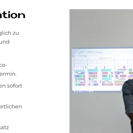
­ti­on
lich zu
 und
ce-
ermin.
en sofort
rtlichen
satz