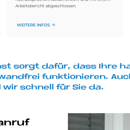
Arbeitsbericht abgeschlossen.
WEITERE INFOS
st sor­gt da­für, dass Ihre h
wand­frei funk­tio­nie­ren. Auc
 wir schnell für Sie da.
an­ruf