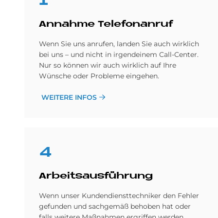
1
An­nah­me Te­le­fon­an­ruf
Wenn Sie uns anrufen, landen Sie auch wirklich
bei uns – und nicht in irgendeinem Call-Center.
Nur so können wir auch wirklich auf Ihre
Wünsche oder Probleme eingehen.
WEITERE INFOS
4
Ar­beits­aus­füh­rung
Wenn unser Kundendiensttechniker den Fehler
gefunden und sachgemäß behoben hat oder
falls weitere Maßnahmen ergriffen werden