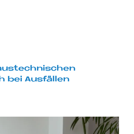
aus­tech­ni­schen
h bei Aus­fäl­len