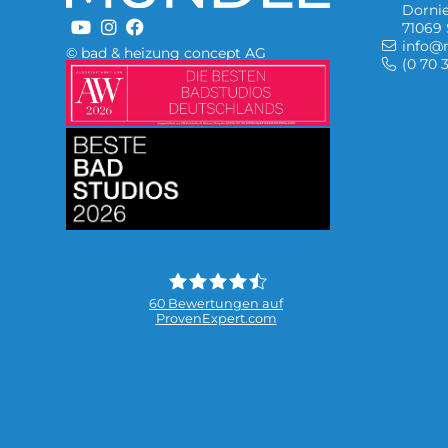
Dornie
71069 
info@
© bad & heizung concept AG
(0 70 
Bild
Bild
60
Bewertungen auf
ProvenExpert.com
MUNDLE GmbH