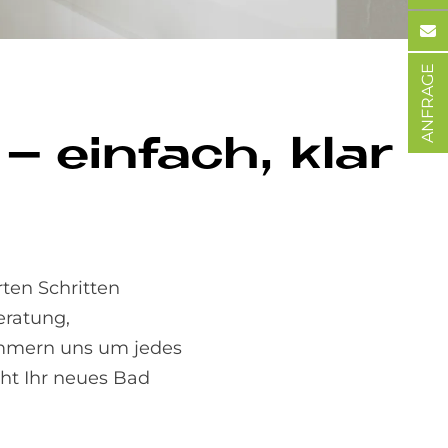
ANFRAGE
 ein­fach, klar
rten Schritten
eratung,
ümmern uns um jedes
ht Ihr neues Bad