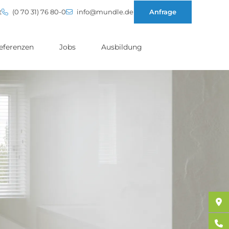
t
(0 70 31) 76 80-0
info@mundle.de
Anfrage
eferenzen
Jobs
Ausbildung