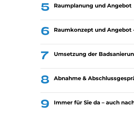
Raum­pla­nung und An­ge­bot
Raum­kon­ze­pt und An­ge­bot –
Um­set­zung der Bad­sa­nie­rung 
Ab­nah­me & Ab­schluss­ge­sprä
Im­mer für Sie da – auch nach