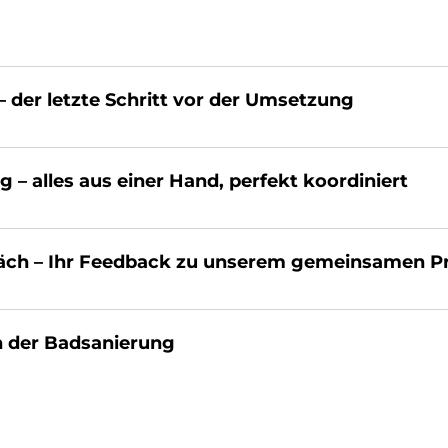
 der letz­te Schritt vor der Um­set­zung
– al­les aus ei­ner Hand, per­fe­kt ko­or­di­niert
ch – Ihr Feed­back zu un­se­rem ge­mein­sa­men Pro
 der Bad­sa­nie­rung