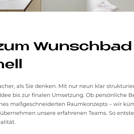
 zum Wunsch­bad –
nell
acher, als Sie denken. Mit nur neun klar strukturie
n Idee bis zur finalen Umsetzung. Ob persönliche B
 eines maßgeschneiderten Raumkonzepts – wir k
 übernehmen unsere erfahrenen Teams. So entste
lität.