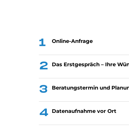
On­line-An­fra­ge
Das Erst­ge­spräch – Ihre Wün­
Be­ra­tungs­ter­min und Pla­nu
Da­ten­auf­nah­me vor Ort