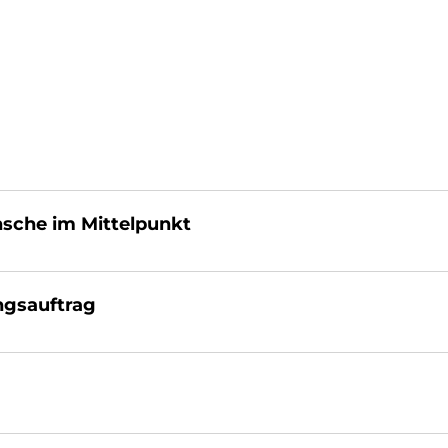
sche im Mit­tel­pun­kt
ngs­auf­trag