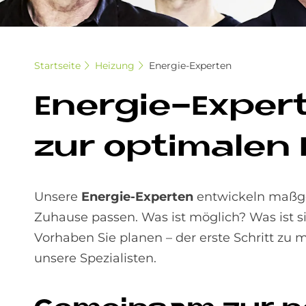
Startseite
Heizung
Energie-Experten
En­er­gie-Ex­per
zur op­ti­ma­len
Unsere
Energie-Experten
entwickeln maßge
Zuhause passen. Was ist möglich? Was ist s
Vorhaben Sie planen – der erste Schritt z
unsere Spezialisten.