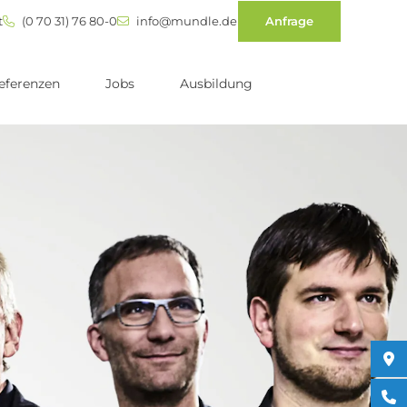
t
(0 70 31) 76 80-0
info@mundle.de
Anfrage
eferenzen
Jobs
Ausbildung