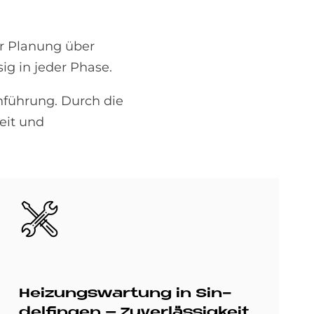
er Planung über
ig in jeder Phase.
nführung. Durch die
eit und
Bild
Hei­zungs­war­tung in Sin­
del­fin­gen – Zu­ver­läs­sig­keit