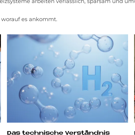
eizsysteme arbeiten verlässlich, sparsam und umw
n, worauf es ankommt.
Das tech­ni­sche Ver­ständ­nis