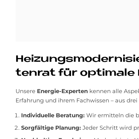
Hei­zungs­mo­der­ni­si
ten­rat für op­ti­ma­le
Unsere
Energie-Experten
kennen alle Aspek
Erfahrung und ihrem Fachwissen – aus drei
Individuelle Beratung:
Wir ermitteln die b
Sorgfältige Planung:
Jeder Schritt wird p