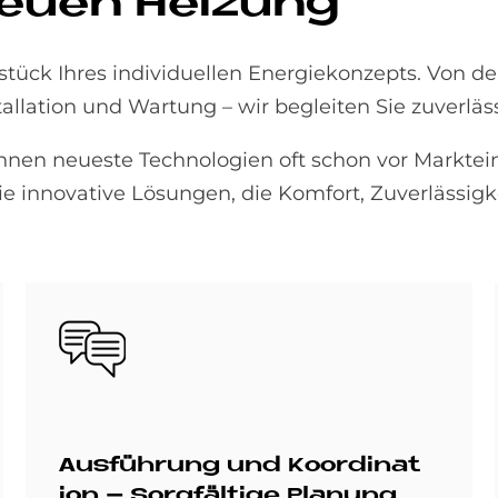
eu­en Hei­zung
stück Ihres individuellen Energiekonzepts. Von d
allation und Wartung – wir begleiten Sie zuverläss
nen neueste Technologien oft schon vor Marktei
e innovative Lösungen, die Komfort, Zuverlässigk
Bild
Aus­füh­rung und Ko­or­di­na­t
i­on – Sorg­fäl­ti­ge Pla­nung