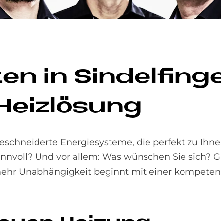
­ten in Sin­del­fin
 Heiz­lö­sung
schneiderte Energiesysteme, die perfekt zu Ihn
innvoll? Und vor allem: Was wünschen Sie sich? G
u mehr Unabhängigkeit beginnt mit einer kompete