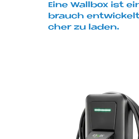
Eine Wall­box ist ei
brauch ent­wickelt 
cher zu la­den.