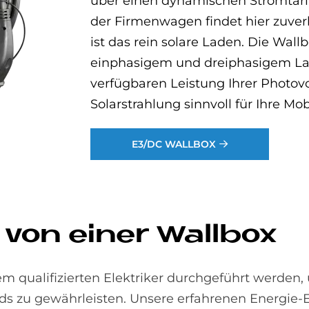
über einen dynamischen Stromtarif 
der Firmenwagen findet hier zuver
ist das rein solare Laden. Die Wal
einphasigem und dreiphasigem La
verfügbaren Leistung Ihrer Photovol
Solarstrahlung sinnvoll für Ihre Mob
E3/DC WALLBOX
e von ei­ner Wall­box
em qualifizierten Elektriker durchgeführt werden,
ards zu gewährleisten. Unsere erfahrenen Energie-