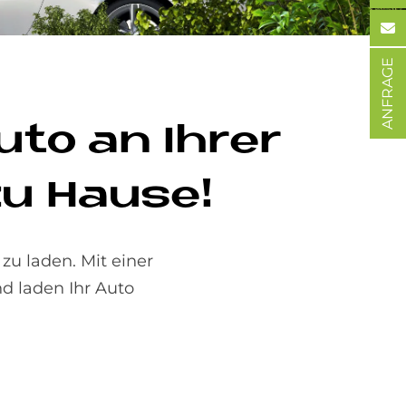
ANFRAGE
u­to an Ih­rer
zu Hau­se!
zu laden. Mit einer
d laden Ihr Auto