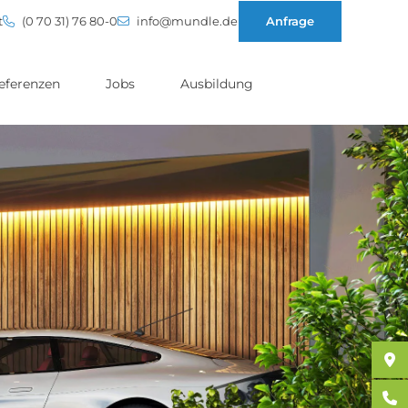
t
(0 70 31) 76 80-0
info@mundle.de
Anfrage
eferenzen
Jobs
Ausbildung