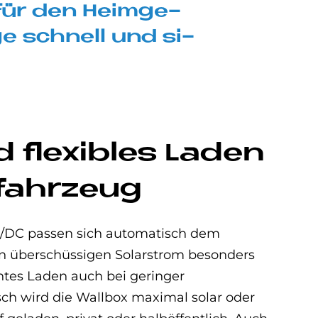
l für den Heim­ge­
ge schnell und si­
nd fle­xi­bles La­den
o­fahr­zeug
E3/DC passen sich automatisch dem
en überschüssigen Solarstrom besonders
entes Laden auch bei geringer
ch wird die Wallbox maximal solar oder