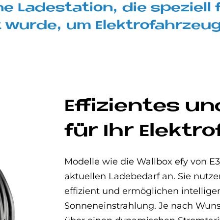
ne La­de­sta­ti­on, die spe­ziel
wur­de, um Elek­tro­fahr­zeu­
Ef­fi­zi­en­tes u
für Ihr Elek­tr
Modelle wie die Wallbox efy von 
aktuellen Ladebedarf an. Sie nutz
effizient und ermöglichen intellig
Sonneneinstrahlung. Je nach Wuns