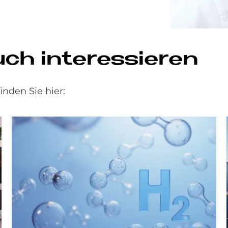
h in­ter­es­sie­ren
nden Sie hier: