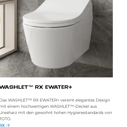
WA­SH­LE­T™ RX EWA­TER+
Das WASHLET™ RX EWATER+ vereint elegantes Design
mit einem hochwertigen WASHLET™-Deckel aus
Ureaharz mit den gewohnt hohen Hygienestandards von
TOTO.
RX