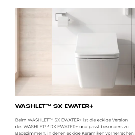
WA­SH­LE­T™ SX EWA­TER+
Beim WASHLET™ SX EWATER+ ist die eckige Version
des WASHLET™ RX EWATER+ und passt besonders zu
Badezimmern, in denen eckige Keramiken vorherrschen.