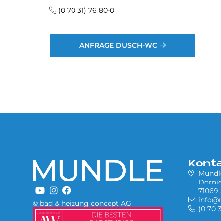
(0 70 31) 76 80-0
ANFRAGE DUSCH-WC
Kont
Mund
Dornie
71069 
info@
© bad & heizung concept AG
(0 70 
Bild