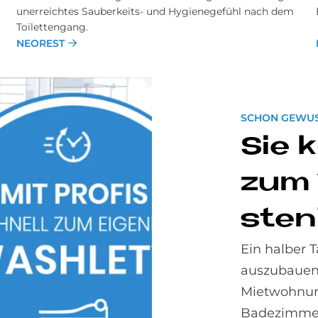
unerreichtes Sauberkeits- und Hygienegefühl nach dem
Toilettengang.
NEOREST
SCHON GEWUS
Sie 
zum 
sten
Ein halber
auszubauen.
Mietwohnung
Badezimmer 