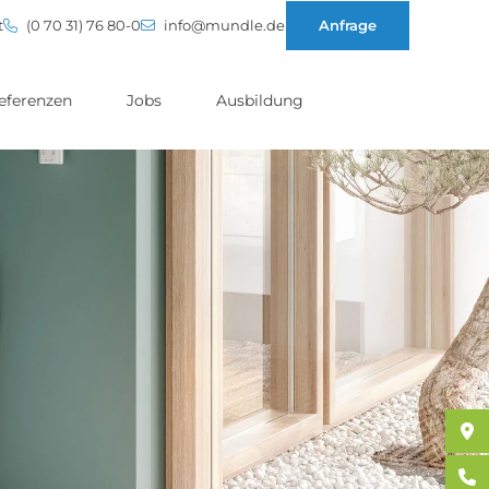
t
(0 70 31) 76 80-0
info@mundle.de
Anfrage
eferenzen
Jobs
Ausbildung