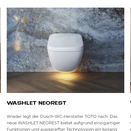
WA­SH­LET NEO­REST
Wieder legt der Dusch-WC-Hersteller TOTO nach: Das
neue WASHLET NEOREST bietet aufgrund einzigartiger
Funktionen und ausgereifter Technologien ein bislang