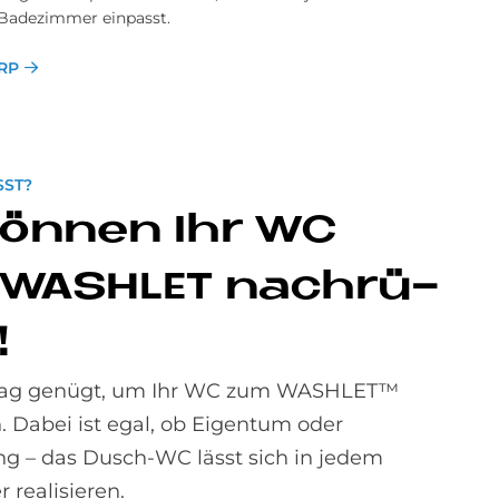
Badezimmer einpasst.
RP
ST?
kön­nen Ihr WC
WA­SH­LET nach­rü­
!
 Tag genügt, um Ihr WC zum WASHLET™
 Dabei ist egal, ob Eigentum oder
 – das Dusch-WC lässt sich in jedem
realisieren.