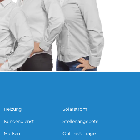
Heizung
Solarstrom
Kundendienst
Stellenangebote
Marken
Online-Anfrage