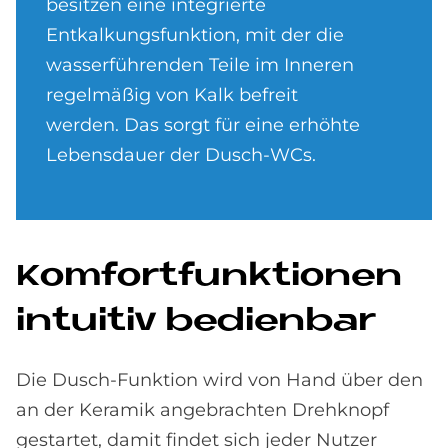
besitzen eine integrierte
Entkalkungsfunktion, mit der die
wasserführenden Teile im Inneren
regelmäßig von Kalk befreit
werden. Das sorgt für eine erhöhte
Lebensdauer der Dusch-WCs.
Kom­fort­funk­tio­nen
in­tui­tiv be­dien­bar
Die Dusch-Funktion wird von Hand über den
an der Keramik angebrachten Drehknopf
gestartet, damit findet sich jeder Nutzer