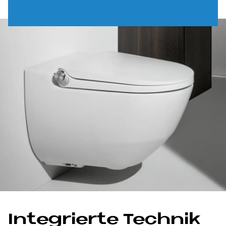
In­te­grier­te Tech­nik