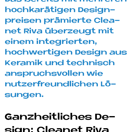
hoch­ka­rä­ti­gen De­sign­
prei­sen prä­mier­te Clea­
net Riva über­zeu­gt mit
ei­nem in­te­grier­ten,
hoch­wer­ti­gen De­sign aus
Ke­ra­mik und tech­nisch
an­spruchs­vol­len wie
nut­zer­freund­li­chen Lö­
sun­gen.
Ganz­heit­li­ches De­
sign: Clea­net Riva