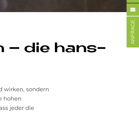
ANFRAGE
ch – die hans­
d wirken, sondern
ie hohen
ss jeder die