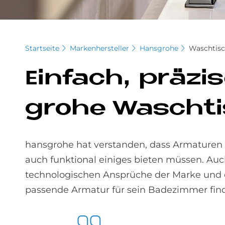
Startseite
Markenhersteller
Hansgrohe
Waschtis
Ein­fach, prä­zi
gro­he Wasch­ti
hansgrohe hat verstanden, dass Armaturen 
auch funktional einiges bieten müssen. Auc
technologischen Ansprüche der Marke und e
passende Armatur für sein Badezimmer find