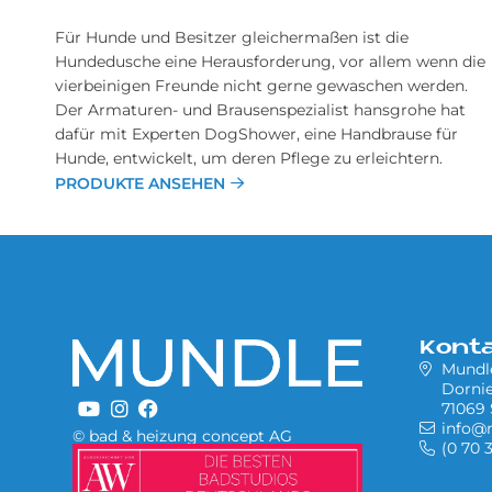
Für Hunde und Besitzer gleichermaßen ist die
Hundedusche eine Herausforderung, vor allem wenn die
vierbeinigen Freunde nicht gerne gewaschen werden.
Der Armaturen- und Brausenspezialist hansgrohe hat
dafür mit Experten DogShower, eine Handbrause für
Hunde, entwickelt, um deren Pflege zu erleichtern.
PRODUKTE ANSEHEN
Kont
Mund
Dornie
71069 
info@
© bad & heizung concept AG
(0 70 
Bild