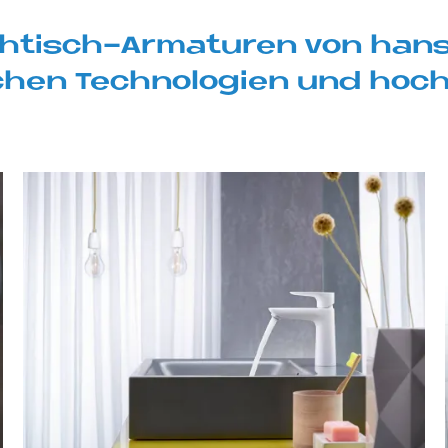
h­tisch-Ar­ma­tu­ren von hans
schen Tech­no­lo­gi­en und hoch