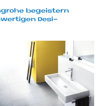
­gro­he be­gei­stern
­wer­ti­gen De­si­