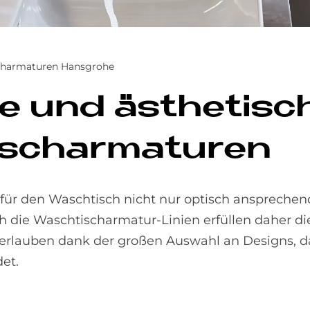
charmaturen Hansgrohe
­se und äs­the­tis
sch­ar­ma­tu­ren
für den Waschtisch nicht nur optisch ansprechen
h die Waschtischarmatur-Linien erfüllen daher d
rlauben dank der großen Auswahl an Designs, da
et.