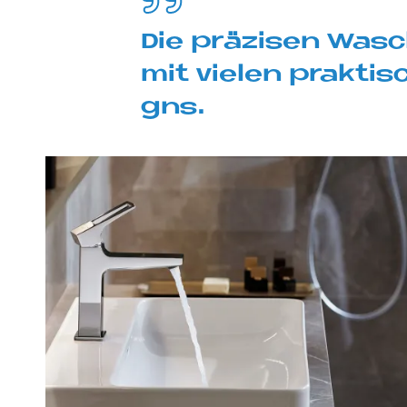
Die prä­zi­sen Wasc
mit vie­len prak­ti­
gns.