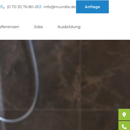
t
(0 70 31) 76 80-0
info@mundle.de
Anfrage
eferenzen
Jobs
Ausbildung