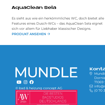
AquaClean Sela
Es sieht aus wie ein herkömmliches WC, doch bietet alle
Features eines Dusch-WCs – das AquaClean Sela eignet
sich vor allem für Liebhaber klassischer Designs.
PRODUKT ANSEHEN
Kont
Mund
Dornie
71069 
info@
© bad & heizung concept AG
(0 70 
Bild