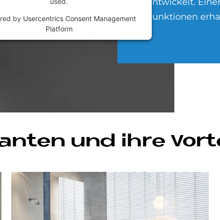
entwickelt. Eine
used.
Funktionen erhal
red by
Usercentrics Consent Management
Platform
i­an­ten und ihre Vor­t