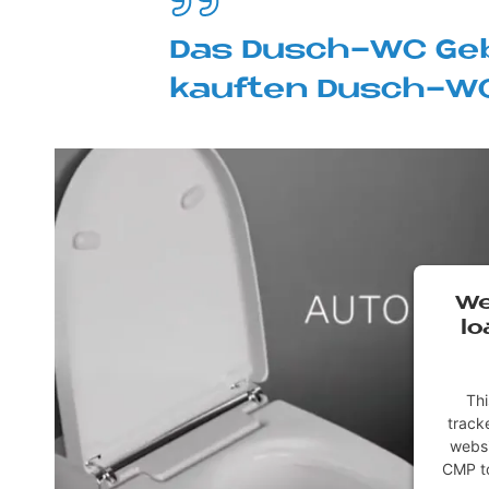
Das Dusch-WC Ge­b
kauf­ten Dusch-WC
We
lo
Thi
tracke
websi
CMP to