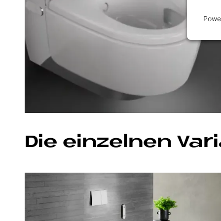
Powe
Die ein­zel­nen Va­r