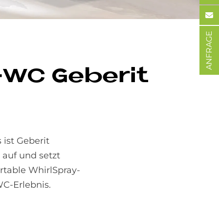
ANFRAGE
-WC Ge­be­rit
 ist Geberit
auf und setzt
rtable WhirlSpray-
WC-Erlebnis.