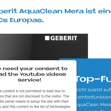
e­rit AquaClean Mera ist ein
s Eu­ro­pas.
 need your con­sent to
ad the You­tube vi­de­os
Top-Fu
ser­vice!
Nicht zuletzt a
s content is not permitted to load due to
rs that are not disclosed to the visitor. The
Komfortfunktion
te owner needs to setup the site with their
AquaClean Mera
 add this content to the list of technologies