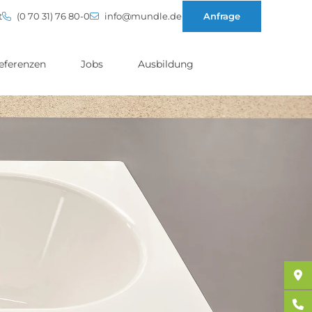
t
(0 70 31) 76 80-0
info@mundle.de
Anfrage
eferenzen
Jobs
Ausbildung