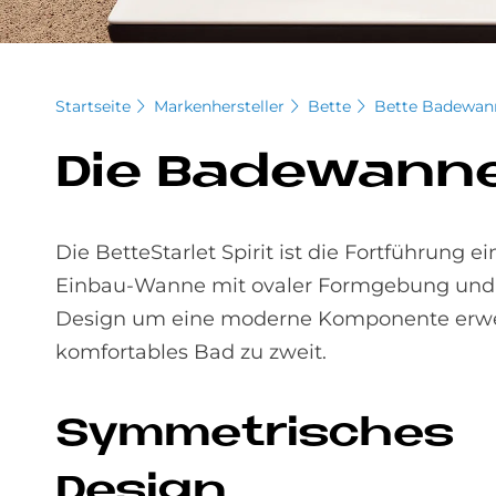
Startseite
Markenhersteller
Bette
Bette Badewan
Die Ba­de­wan­ne
Die BetteStarlet Spirit ist die Fortführung 
Einbau-Wanne mit ovaler Formgebung und bri
Design um eine moderne Komponente erweit
komfortables Bad zu zweit.
Sym­me­tri­sches
De­sign