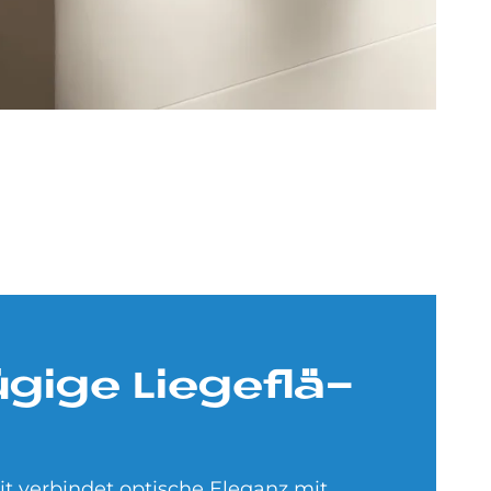
­gi­ge Lie­ge­flä­
rit verbindet optische Eleganz mit