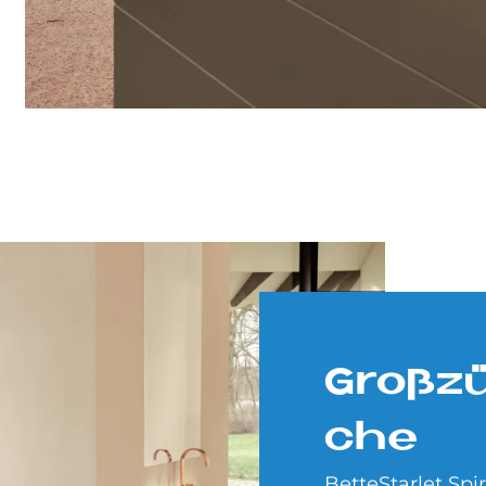
Groß­zü
che
BetteStarlet Spi