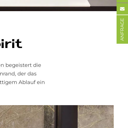
ANFRAGE
­rit
en begeistert die
nrand, der das
tigem Ablauf ein