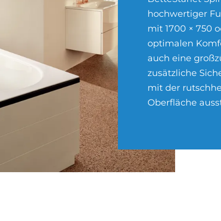
hochwertiger Fu
mit 1700 × 750 
optimalen Komfo
auch eine großz
zusätzliche Sich
mit der rutsch
Oberfläche auss