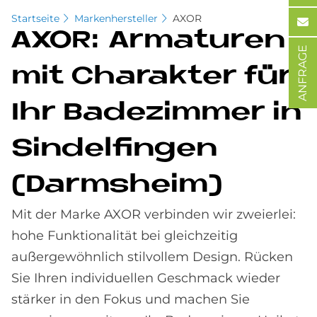
Startseite
Markenhersteller
AXOR
AXOR: Ar­ma­tu­ren
ANFRAGE
mit Cha­rak­ter für
Ihr Ba­de­zim­mer in
Sin­del­fin­gen
(Darmsheim)
Mit der Marke AXOR verbinden wir zweierlei:
hohe Funktionalität bei gleichzeitig
außergewöhnlich stilvollem Design. Rücken
Sie Ihren individuellen Geschmack wieder
stärker in den Fokus und machen Sie