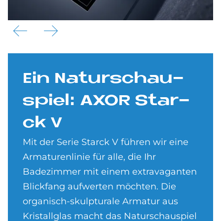
Ein Na­tur­schau­
spiel: AXOR Star­
ck V
Mit der Serie Starck V führen wir eine
Armaturenlinie für alle, die Ihr
Badezimmer mit einem extravaganten
Blickfang aufwerten möchten. Die
organisch-skulpturale Armatur aus
Kristallglas macht das Naturschauspiel