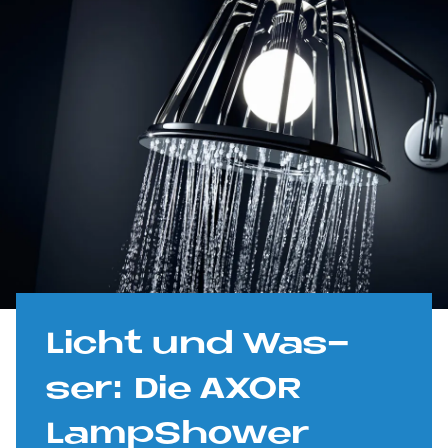
Li­cht und Was­
ser: Die AXOR
Lamp­Show­er