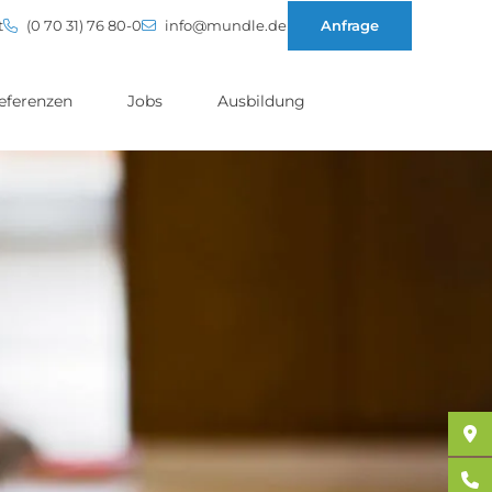
t
(0 70 31) 76 80-0
info@mundle.de
Anfrage
eferenzen
Jobs
Ausbildung