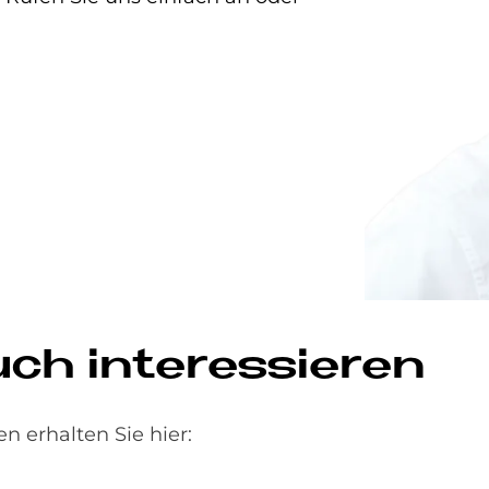
h in­ter­es­sie­ren
n erhalten Sie hier: