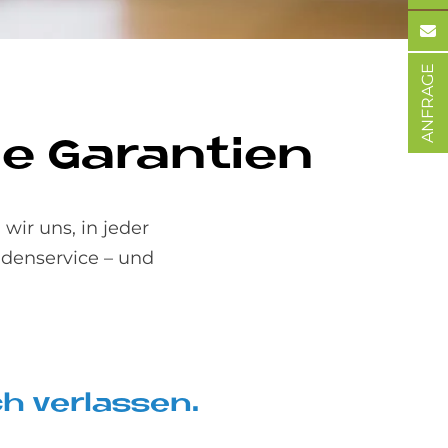
ANFRAGE
e Ga­ran­ti­en
wir uns, in jeder
ndenservice – und
h ver­las­sen.