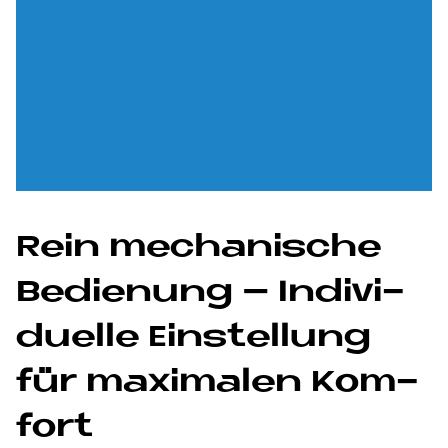
Rein me­cha­ni­sche
Be­die­n­ung – In­di­vi­
du­el­le Ein­stel­lung
für ma­xi­ma­len Kom­
fort