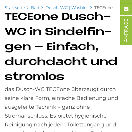
Startseite
Bad
Dusch-WC | Washlet
TECEone
TE­CE­o­ne Dusch-
ANFRAGE
WC in Sin­del­fin­
gen – Ein­fach,
durch­dacht und
strom­los
das Dusch-WC TECEone überzeugt durch
seine klare Form, einfache Bedienung und
ausgefeilte Technik – ganz ohne
Stromanschluss. Es bietet hygienische
Reinigung nach jedem Toilettengang und