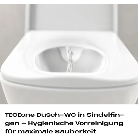
TE­CE­o­ne Dusch-WC in Sin­del­fin­
gen – Hy­gie­ni­sche Vor­rei­ni­gung
für ma­xi­ma­le Sau­ber­keit