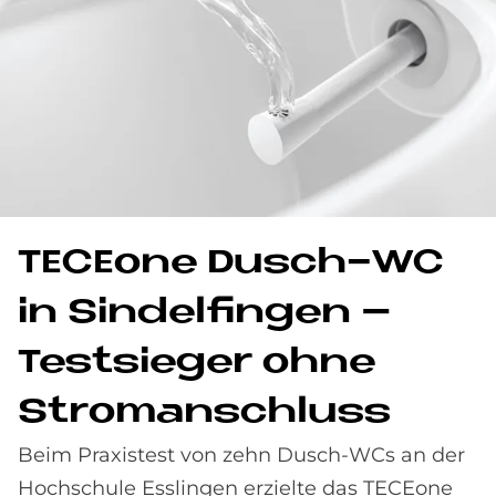
TE­CE­o­ne Dusch-WC
in Sin­del­fin­gen –
Test­sie­ger ohne
Strom­an­schluss
Beim Praxistest von zehn Dusch-WCs an der
Hochschule Esslingen erzielte das TECEone